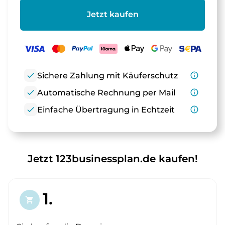
Jetzt kaufen
check
Sichere Zahlung mit Käuferschutz
info_outline
check
Automatische Rechnung per Mail
info_outline
check
Einfache Übertragung in Echtzeit
info_outline
Jetzt 123businessplan.de kaufen!
1.
shopping_cart