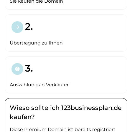
Sie kaufen die Domain
2.
arrow_forward
Übertragung zu Ihnen
3.
paid
Auszahlung an Verkäufer
Wieso sollte ich 123businessplan.de
kaufen?
Diese Premium Domain ist bereits registriert